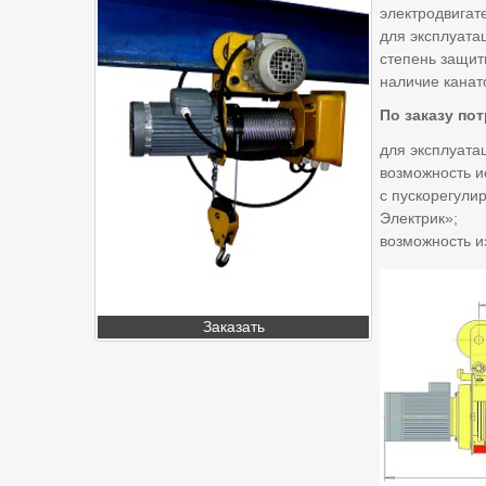
электродвигат
для эксплуата
степень защит
наличие канат
По заказу по
для эксплуата
возможность и
с пускорегул
Электрик»;
возможность и
Заказать