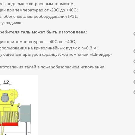
ель подъема с встроенным тормозом;
ции при температурах от -20С до +40С;
ы оболочек электрооборудования IP31;
оукладчика.
требителя таль может быть изготовлена:
ции при температурах — 40С до +40С;
спользования на криволинейных путях с h=6.3 м;
ирующей аппаратурой французской компании «Шнейдер-
зготовления талей в пожаробезопасном исполнении.